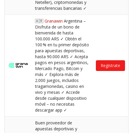
Neteller), criptomonedas y
transferencias bancarias ✓
🇦🇷
Granawin
Argentina –
Disfruta de un bono de
bienvenida de hasta
100.000 ARS ✓ Obtén el
100 % en tu primer depósito
para apuestas deportivas,
hasta 90.000 ARS ✓ Acepta
pagos en pesos argentinos,
Regístrate
Mercado Pago, Bitcoin y
más ✓ Explora más de
2.000 juegos, incluidos
tragamonedas, casino en
vivo y mesas ✓ Accede
desde cualquier dispositivo
móvil – no necesitas
descargar app ✓
Buen proveedor de
apuestas deportivas y