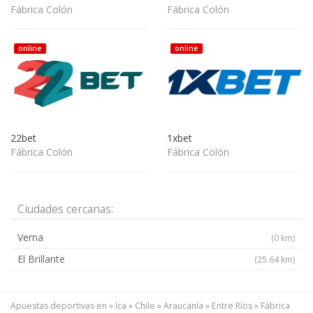
Fábrica Colón
Fábrica Colón
online
online
22bet
1xbet
Fábrica Colón
Fábrica Colón
Ciudades cercanas:
Verna
(0 km)
El Brillante
(25.64 km)
Apuestas deportivas en
»
Ica
»
Chile
»
Araucanía
»
Entre Ríos
»
Fábrica