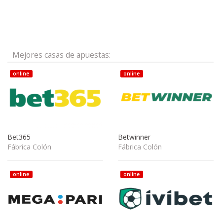
Mejores casas de apuestas:
online
online
Bet365
Betwinner
Fábrica Colón
Fábrica Colón
online
online