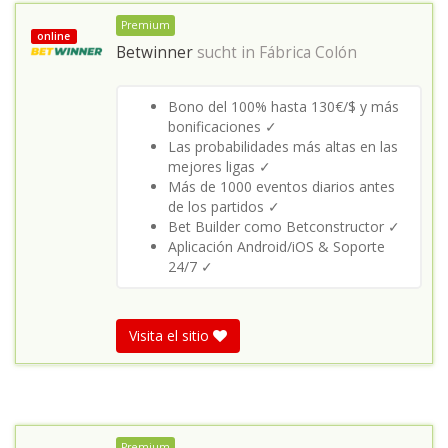
Premium
online
Betwinner
sucht in
Fábrica Colón
Bono del 100% hasta 130€/$ y más
bonificaciones ✓
Las probabilidades más altas en las
mejores ligas ✓
Más de 1000 eventos diarios antes
de los partidos ✓
Bet Builder como Betconstructor ✓
Aplicación Android/iOS & Soporte
24/7 ✓
Visita el sitio
Premium