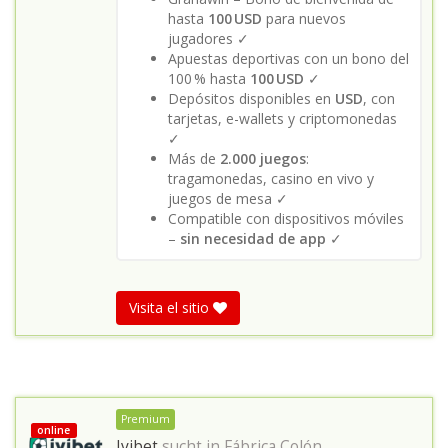
hasta
100 USD
para nuevos
jugadores ✓
Apuestas deportivas con un bono del
100 % hasta
100 USD
✓
Depósitos disponibles en
USD
, con
tarjetas, e-wallets y criptomonedas
✓
Más de
2.000 juegos
:
tragamonedas, casino en vivo y
juegos de mesa ✓
Compatible con dispositivos móviles
–
sin necesidad de app
✓
Visita el sitio
Premium
online
Ivibet
sucht in
Fábrica Colón