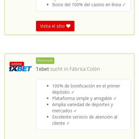
Bono del 100% del casino en línea ✓
Visita el sitio
Premium
online
1xbet
sucht in
Fábrica Colón
100% de bonificación en el primer
depósito ✓
Plataforma simple y amigable ✓
Amplia variedad de deportes y
mercados ✓
Excelente servicio de atención al
cliente ✓