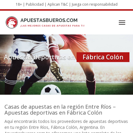
Skip
18+ | Publicidad | Aplican T&C | Juega con responsabilidad
to
main
content
Toggl
navig
Apuestas deportivas en
Fábrica Colón
Casas de apuestas en la región Entre Ríos –
Apuestas deportivas en Fábrica Colón
Aquí encontrarás todos los proveedores de apuestas deportivas
en tu región Entre Ríos, Fábrica Colón, Argentina. En