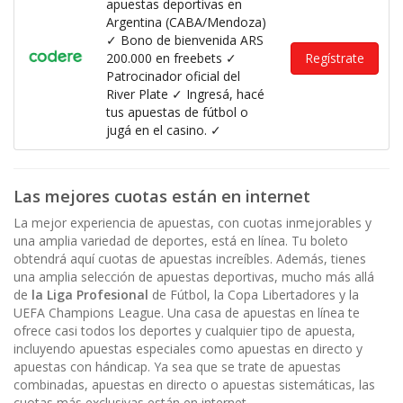
apuestas deportivas en
Argentina (CABA/Mendoza)
✓ Bono de bienvenida ARS
200.000 en freebets ✓
Regístrate
Patrocinador oficial del
River Plate ✓ Ingresá, hacé
tus apuestas de fútbol o
jugá en el casino. ✓
Las mejores cuotas están en internet
La mejor experiencia de apuestas, con cuotas inmejorables y
una amplia variedad de deportes, está en línea. Tu boleto
obtendrá aquí cuotas de apuestas increíbles. Además, tienes
una amplia selección de apuestas deportivas, mucho más allá
de
la Liga Profesional
de Fútbol, la Copa Libertadores y la
UEFA Champions League. Una casa de apuestas en línea te
ofrece casi todos los deportes y cualquier tipo de apuesta,
incluyendo apuestas especiales como apuestas en directo y
apuestas con hándicap. Ya sea que se trate de apuestas
combinadas, apuestas en directo o apuestas sistemáticas, las
cuotas más exclusivas están en internet.