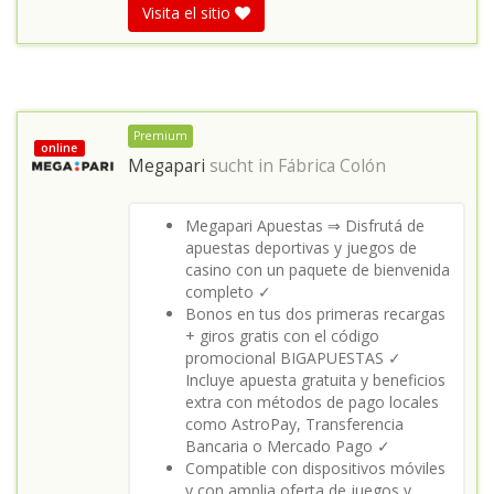
Visita el sitio
Premium
online
Megapari
sucht in
Fábrica Colón
Megapari Apuestas ⇒ Disfrutá de
apuestas deportivas y juegos de
casino con un paquete de bienvenida
completo ✓
Bonos en tus dos primeras recargas
+ giros gratis con el código
promocional BIGAPUESTAS ✓
Incluye apuesta gratuita y beneficios
extra con métodos de pago locales
como AstroPay, Transferencia
Bancaria o Mercado Pago ✓
Compatible con dispositivos móviles
y con amplia oferta de juegos y