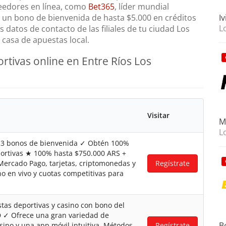
veedores en línea, como
Bet365
, líder mundial
y un bono de bienvenida de hasta $5.000 en créditos
Iv
L
 datos de contacto de las filiales de tu ciudad Los
 casa de apuestas local.
rtivas online en Entre Ríos Los
Visitar
M
L
e 3 bonos de bienvenida ✓ Obtén 100%
ortivas ★ 100% hasta $750.000 ARS +
 Mercado Pago, tarjetas, criptomonedas y
Regístrate
 en vivo y cuotas competitivas para
tas deportivas y casino con bono del
 ✓ Ofrece una gran variedad de
B
sino y una app móvil intuitiva. Métodos
Regístrate