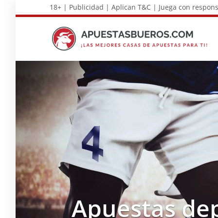
Skip
18+ | Publicidad | Aplican T&C | Juega con respon
to
main
content
Apuestas de