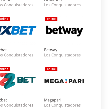
os Conquistadores
Los Conquistadores
online
online
xbet
Betway
os Conquistadores
Los Conquistadores
online
online
2bet
Megapari
os Conquistadores
Los Conquistadores