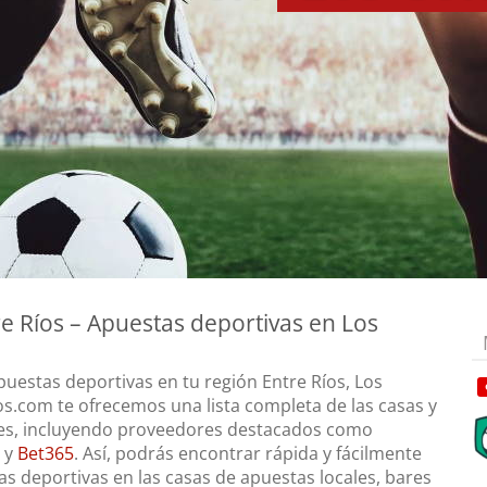
re Ríos – Apuestas deportivas en Los
uestas deportivas en tu región Entre Ríos, Los
s.com te ofrecemos una lista completa de las casas y
es, incluyendo proveedores destacados como
y y
Bet365
. Así, podrás encontrar rápida y fácilmente
as deportivas en las casas de apuestas locales, bares