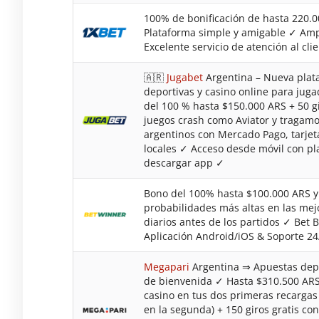
100% de bonificación de hasta 220.0
Plataforma simple y amigable ✓ Amp
Excelente servicio de atención al cli
🇦🇷
Jugabet
Argentina – Nueva plat
deportivas y casino online para jug
del 100 % hasta $150.000 ARS + 50 gi
juegos crash como Aviator y tragam
argentinos con Mercado Pago, tarjet
locales ✓ Acceso desde móvil con pl
descargar app ✓
Bono del 100% hasta $100.000 ARS y
probabilidades más altas en las mej
diarios antes de los partidos ✓ Bet
Aplicación Android/iOS & Soporte 24
Megapari
Argentina ⇒ Apuestas depo
de bienvenida ✓ Hasta $310.500 ARS
casino en tus dos primeras recargas
en la segunda) + 150 giros gratis c