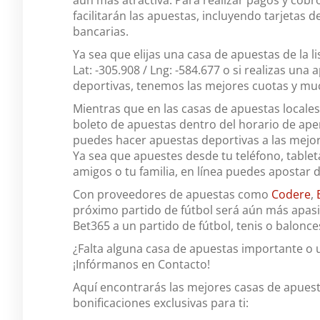
aún más atractiva. Para realizar pagos y cobr
facilitarán las apuestas, incluyendo tarjetas de
bancarias.
Ya sea que elijas una casa de apuestas de la l
Lat: -305.908 / Lng: -584.677 o si realizas un
deportivas, tenemos las mejores cuotas y muc
Mientras que en las casas de apuestas locales
boleto de apuestas dentro del horario de ape
puedes hacer apuestas deportivas a las mejor
Ya sea que apuestes desde tu teléfono, tablet
amigos o tu familia, en línea puedes apostar 
Con proveedores de apuestas como
Codere
,
próximo partido de fútbol será aún más apasi
Bet365 a un partido de fútbol, tenis o balonce
¿Falta alguna casa de apuestas importante o
¡Infórmanos en Contacto!
Aquí encontrarás las mejores casas de apues
bonificaciones exclusivas para ti: