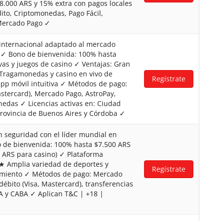
88.000 ARS y 15% extra con pagos locales
ito, Criptomonedas, Pago Fácil,
 Mercado Pago ✓
internacional adaptado al mercado
l ✓ Bono de bienvenida: 100% hasta
as y juegos de casino ✓ Ventajas: Gran
Tragamonedas y casino en vivo de
Regístrate
app móvil intuitiva ✓ Métodos de pago:
Mastercard), Mercado Pago, AstroPay,
nedas ✓ Licencias activas en: Ciudad
rovincia de Buenos Aires y Córdoba ✓
 seguridad con el líder mundial en
o de bienvenida: 100% hasta $7.500 ARS
 ARS para casino) ✓ Plataforma
 ★ Amplia variedad de deportes y
Regístrate
imiento ✓ Métodos de pago: Mercado
 débito (Visa, Mastercard), transferencias
BA y CABA ✓ Aplican T&C | +18 |