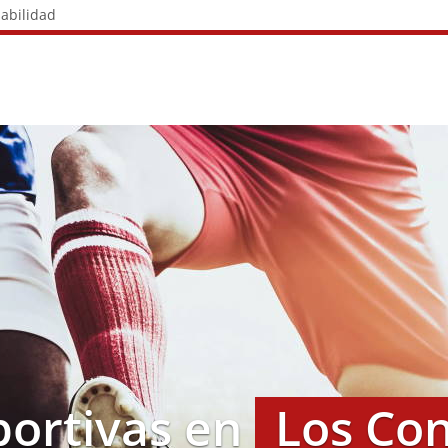
sabilidad
portivas en
Los Co