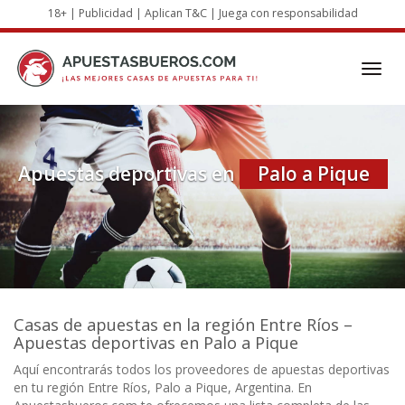
Skip
18+ | Publicidad | Aplican T&C | Juega con responsabilidad
to
main
content
Toggl
navig
Apuestas deportivas en
Palo a Pique
Casas de apuestas en la región Entre Ríos –
Apuestas deportivas en Palo a Pique
Aquí encontrarás todos los proveedores de apuestas deportivas
en tu región Entre Ríos, Palo a Pique, Argentina. En