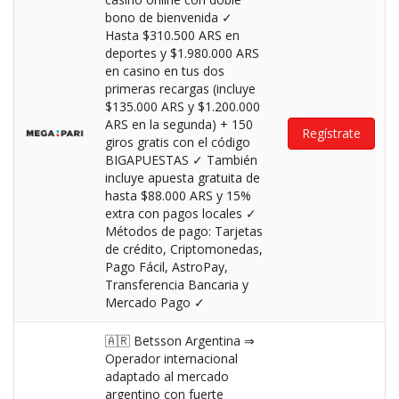
bono de bienvenida ✓
Hasta $310.500 ARS en
deportes y $1.980.000 ARS
en casino en tus dos
primeras recargas (incluye
$135.000 ARS y $1.200.000
ARS en la segunda) + 150
Regístrate
giros gratis con el código
BIGAPUESTAS ✓ También
incluye apuesta gratuita de
hasta $88.000 ARS y 15%
extra con pagos locales ✓
Métodos de pago: Tarjetas
de crédito, Criptomonedas,
Pago Fácil, AstroPay,
Transferencia Bancaria y
Mercado Pago ✓
🇦🇷 Betsson Argentina ⇒
Operador internacional
adaptado al mercado
argentino con fuerte