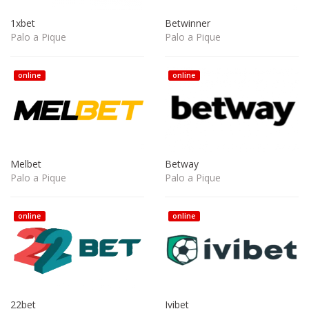
1xbet
Betwinner
Palo a Pique
Palo a Pique
online
online
Melbet
Betway
Palo a Pique
Palo a Pique
online
online
22bet
Ivibet