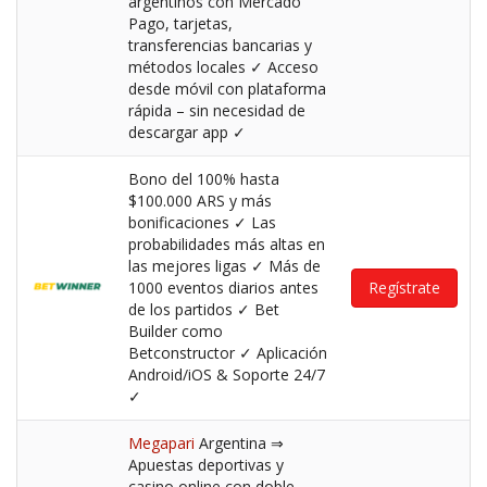
argentinos con Mercado
Pago, tarjetas,
transferencias bancarias y
métodos locales ✓ Acceso
desde móvil con plataforma
rápida – sin necesidad de
descargar app ✓
Bono del 100% hasta
$100.000 ARS y más
bonificaciones ✓ Las
probabilidades más altas en
las mejores ligas ✓ Más de
1000 eventos diarios antes
Regístrate
de los partidos ✓ Bet
Builder como
Betconstructor ✓ Aplicación
Android/iOS & Soporte 24/7
✓
Megapari
Argentina ⇒
Apuestas deportivas y
casino online con doble