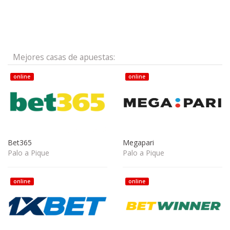
Mejores casas de apuestas:
online
online
Bet365
Megapari
Palo a Pique
Palo a Pique
online
online