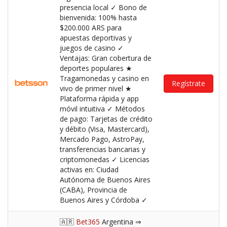
presencia local ✓ Bono de
bienvenida: 100% hasta
$200.000 ARS para
apuestas deportivas y
juegos de casino ✓
Ventajas: Gran cobertura de
deportes populares ★
Tragamonedas y casino en
Regístrate
vivo de primer nivel ★
Plataforma rápida y app
móvil intuitiva ✓ Métodos
de pago: Tarjetas de crédito
y débito (Visa, Mastercard),
Mercado Pago, AstroPay,
transferencias bancarias y
criptomonedas ✓ Licencias
activas en: Ciudad
Autónoma de Buenos Aires
(CABA), Provincia de
Buenos Aires y Córdoba ✓
🇦🇷
Bet365
Argentina ⇒