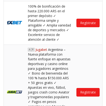
100% de bonificación de
hasta 220.000 ARS en el
primer depósito ✓
Plataforma simple y
Regístrate
amigable ✓ Amplia variedad
de deportes y mercados ✓
Excelente servicio de
atención al cliente ✓
🇦🇷
Jugabet
Argentina –
Nueva plataforma con
fuerte enfoque en apuestas
deportivas y casino online
para jugadores argentinos
✓ Bono de bienvenida del
100 % hasta $150.000 ARS
+ 50 giros gratis ✓
Apuestas en vivo, fútbol,
juegos crash como Aviator
Regístrate
y tragamonedas populares
✓ Pagos en pesos