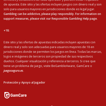
de apuesta. Este sitio y las ofertas incluyen juegos con dinero real y son
solo para usuarios mayores en jurisdicciones donde es legal jugar.
Gambling can be addictive, please play responsibly. For information on
support measures, please visit our Responsible Gambling Help page.
+18:
Este sitio y las ofertas de apuestas indicadas incluyen apuestas con
dinero real y solo son adecuadas para usuarios mayores de 18 en
jurisdicciones donde se permiten los juegos en línea. Todas las marcas,
logos e imágenes de terceros son propiedad de sus respectivos
dueños. Cualquier visualización y referencia a terceros. Si cree que
tiene un problema de juego, visite BeGambleAware, GamCare o
juegoseguro.es
.
Protección y Apoyo al Jugador