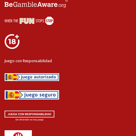
Juego con Responsabilidad