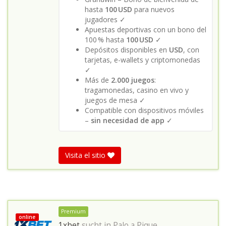
hasta
100 USD
para nuevos
jugadores ✓
Apuestas deportivas con un bono del
100 % hasta
100 USD
✓
Depósitos disponibles en
USD
, con
tarjetas, e-wallets y criptomonedas
✓
Más de
2.000 juegos
:
tragamonedas, casino en vivo y
juegos de mesa ✓
Compatible con dispositivos móviles
–
sin necesidad de app
✓
Visita el sitio
Premium
online
1xbet
sucht in
Palo a Pique