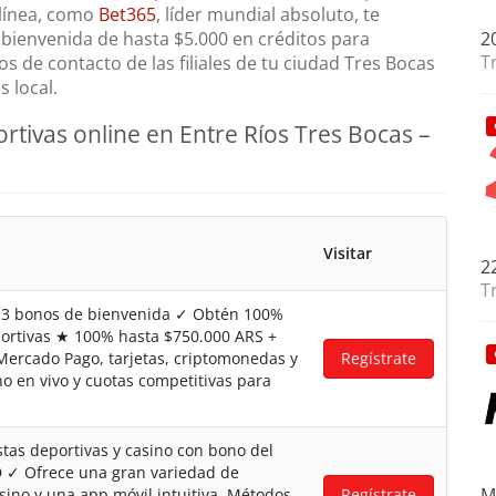
 línea, como
Bet365
, líder mundial absoluto, te
bienvenida de hasta $5.000 en créditos para
2
T
s de contacto de las filiales de tu ciudad Tres Bocas
s local.
rtivas online en Entre Ríos Tres Bocas –
Visitar
2
T
e 3 bonos de bienvenida ✓ Obtén 100%
ortivas ★ 100% hasta $750.000 ARS +
 Mercado Pago, tarjetas, criptomonedas y
Regístrate
 en vivo y cuotas competitivas para
tas deportivas y casino con bono del
 ✓ Ofrece una gran variedad de
M
sino y una app móvil intuitiva. Métodos
Regístrate