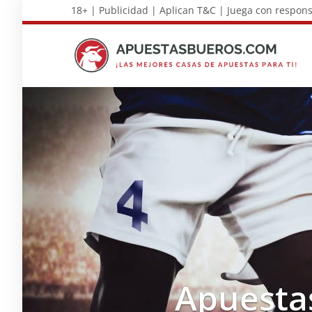
Skip
18+ | Publicidad | Aplican T&C | Juega con respon
to
main
content
Apuesta