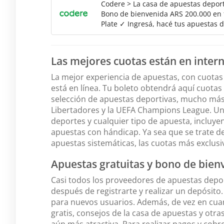
Codere > La casa de apuestas depor
Bono de bienvenida ARS 200.000 en f
Plate ✓ Ingresá, hacé tus apuestas d
Las mejores cuotas están en inter
La mejor experiencia de apuestas, con cuotas
está en línea. Tu boleto obtendrá aquí cuotas
selección de apuestas deportivas, mucho más
Libertadores y la UEFA Champions League. Una
deportes y cualquier tipo de apuesta, incluy
apuestas con hándicap. Ya sea que se trate d
apuestas sistemáticas, las cuotas más exclusi
Apuestas gratuitas y bono de bienv
Casi todos los proveedores de apuestas depor
después de registrarte y realizar un depósito
para nuevos usuarios. Además, de vez en cuan
gratis, consejos de la casa de apuestas y otr