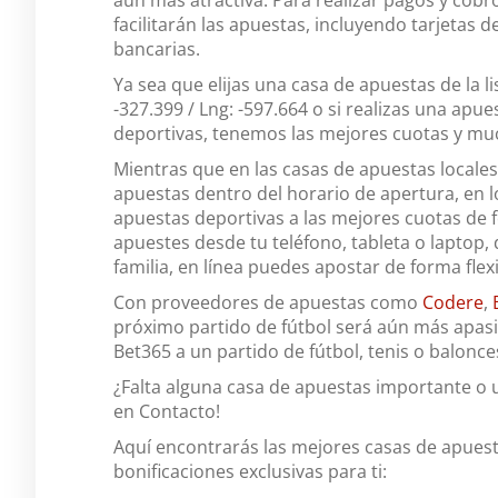
aún más atractiva. Para realizar pagos y cobr
facilitarán las apuestas, incluyendo tarjetas de
bancarias.
Ya sea que elijas una casa de apuestas de la li
-327.399 / Lng: -597.664 o si realizas una ap
deportivas, tenemos las mejores cuotas y muc
Mientras que en las casas de apuestas locales 
apuestas dentro del horario de apertura, en 
apuestas deportivas a las mejores cuotas de 
apuestes desde tu teléfono, tableta o laptop,
familia, en línea puedes apostar de forma flex
Con proveedores de apuestas como
Codere
,
próximo partido de fútbol será aún más apasi
Bet365 a un partido de fútbol, tenis o balonce
¿Falta alguna casa de apuestas importante o
en Contacto!
Aquí encontrarás las mejores casas de apues
bonificaciones exclusivas para ti: