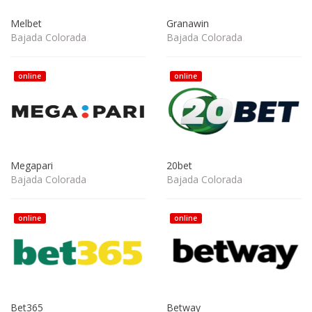
Melbet
Granawin
Bajada Colorada
Bajada Colorada
online
online
Megapari
20bet
Bajada Colorada
Bajada Colorada
online
online
Bet365
Betway