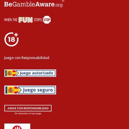
Juego con Responsabilidad