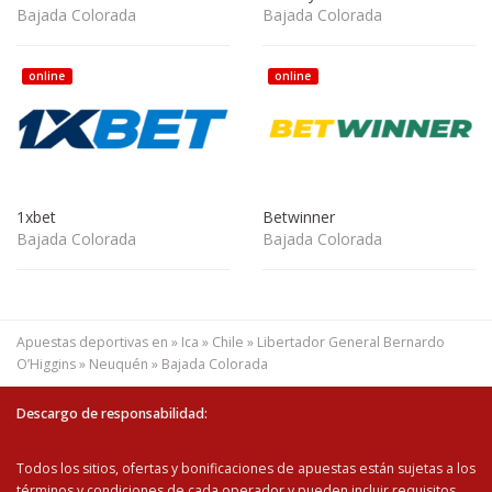
Bajada Colorada
Bajada Colorada
online
online
1xbet
Betwinner
Bajada Colorada
Bajada Colorada
Apuestas deportivas en
»
Ica
»
Chile
»
Libertador General Bernardo
O’Higgins
»
Neuquén
»
Bajada Colorada
Descargo de responsabilidad:
Todos los sitios, ofertas y bonificaciones de apuestas están sujetas a los
términos y condiciones de cada operador y pueden incluir requisitos