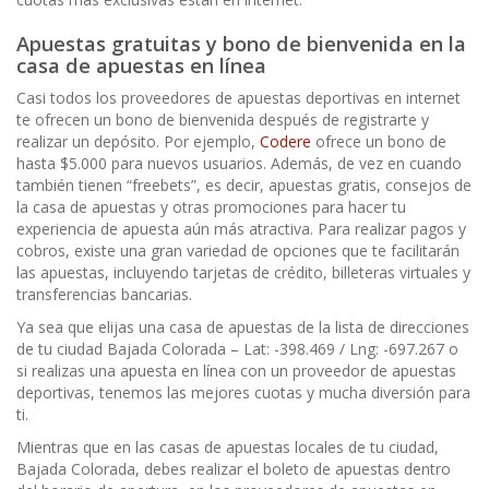
Apuestas gratuitas y bono de bienvenida en la
casa de apuestas en línea
Casi todos los proveedores de apuestas deportivas en internet
te ofrecen un bono de bienvenida después de registrarte y
realizar un depósito. Por ejemplo,
Codere
ofrece un bono de
hasta $5.000 para nuevos usuarios. Además, de vez en cuando
también tienen “freebets”, es decir, apuestas gratis, consejos de
la casa de apuestas y otras promociones para hacer tu
experiencia de apuesta aún más atractiva. Para realizar pagos y
cobros, existe una gran variedad de opciones que te facilitarán
las apuestas, incluyendo tarjetas de crédito, billeteras virtuales y
transferencias bancarias.
Ya sea que elijas una casa de apuestas de la lista de direcciones
de tu ciudad Bajada Colorada – Lat: -398.469 / Lng: -697.267 o
si realizas una apuesta en línea con un proveedor de apuestas
deportivas, tenemos las mejores cuotas y mucha diversión para
ti.
Mientras que en las casas de apuestas locales de tu ciudad,
Bajada Colorada, debes realizar el boleto de apuestas dentro