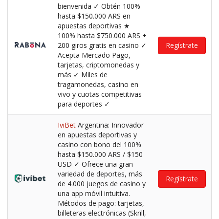
bienvenida ✓ Obtén 100%
hasta $150.000 ARS en
apuestas deportivas ★
100% hasta $750.000 ARS +
200 giros gratis en casino ✓
Regístrate
Acepta Mercado Pago,
tarjetas, criptomonedas y
más ✓ Miles de
tragamonedas, casino en
vivo y cuotas competitivas
para deportes ✓
IviBet
Argentina: Innovador
en apuestas deportivas y
casino con bono del 100%
hasta $150.000 ARS / $150
USD ✓ Ofrece una gran
variedad de deportes, más
Regístrate
de 4.000 juegos de casino y
una app móvil intuitiva.
Métodos de pago: tarjetas,
billeteras electrónicas (Skrill,