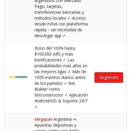
argentinos con Mercado
Pago, tarjetas,
transferencias bancarias y
métodos locales ✓ Acceso
desde móvil con plataforma
rápida – sin necesidad de
descargar app ✓
Bono del 100% hasta
$100.000 ARS y más
bonificaciones ✓ Las
probabilidades más altas en
las mejores ligas ✓ Más de
1000 eventos diarios antes
Regístrate
de los partidos ✓ Bet
Builder como
Betconstructor ✓ Aplicación
Android/iOS & Soporte 24/7
✓
Megapari
Argentina ⇒
Apuestas deportivas y
casino online con doble