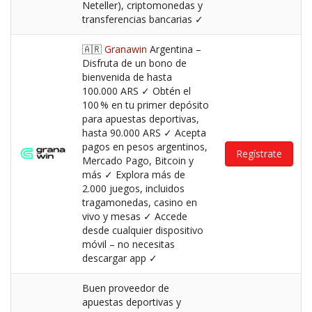
Neteller), criptomonedas y
transferencias bancarias ✓
🇦🇷
Granawin
Argentina –
Disfruta de un bono de
bienvenida de hasta
100.000 ARS ✓ Obtén el
100 % en tu primer depósito
para apuestas deportivas,
hasta 90.000 ARS ✓ Acepta
pagos en pesos argentinos,
Regístrate
Mercado Pago, Bitcoin y
más ✓ Explora más de
2.000 juegos, incluidos
tragamonedas, casino en
vivo y mesas ✓ Accede
desde cualquier dispositivo
móvil – no necesitas
descargar app ✓
Buen proveedor de
apuestas deportivas y