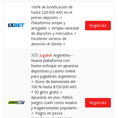
100% de bonificación de
hasta 220.000 ARS en el
primer depósito ✓
Plataforma simple y
Regístrate
amigable ✓ Amplia variedad
de deportes y mercados ✓
Excelente servicio de
atención al cliente ✓
🇦🇷
Jugabet
Argentina –
Nueva plataforma con
fuerte enfoque en apuestas
deportivas y casino online
para jugadores argentinos
✓ Bono de bienvenida del
100 % hasta $150.000 ARS
+ 50 giros gratis ✓
Apuestas en vivo, fútbol,
juegos crash como Aviator
Regístrate
y tragamonedas populares
✓ Pagos en pesos