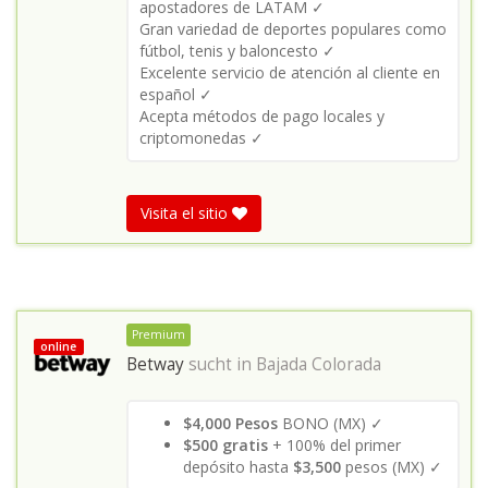
apostadores de LATAM ✓
Gran variedad de deportes populares como
fútbol, tenis y baloncesto ✓
Excelente servicio de atención al cliente en
español ✓
Acepta métodos de pago locales y
criptomonedas ✓
Visita el sitio
Premium
online
Betway
sucht in
Bajada Colorada
$4,000 Pesos
BONO (MX) ✓
$500 gratis
+ 100% del primer
depósito hasta
$3,500
pesos (MX) ✓