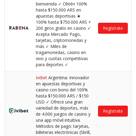
bienvenida ✓ Obtén 100%
hasta $150.000 ARS en
apuestas deportivas ★
100% hasta $750.000 ARS +
200 giros gratis en casino ✓
Regístrate
Acepta Mercado Pago,
tarjetas, criptomonedas y
más ✓ Miles de
tragamonedas, casino en
vivo y cuotas competitivas
para deportes ✓
IviBet
Argentina: Innovador
en apuestas deportivas y
casino con bono del 100%
hasta $150.000 ARS / $150
USD ✓ Ofrece una gran
variedad de deportes, más
Regístrate
de 4.000 juegos de casino y
una app móvil intuitiva.
Métodos de pago: tarjetas,
billeteras electrónicas (Skrill,