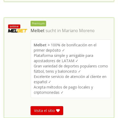
Premium
online
Melbet
sucht in
Mariano Moreno
Melbet >
100% de bonificación en el
primer depósito ✓
Plataforma simple y amigable para
apostadores de LATAM ✓
Gran variedad de deportes populares como
fútbol, tenis y baloncesto ✓
Excelente servicio de atención al cliente en
español ✓
Acepta métodos de pago locales y
criptomonedas ✓
Visita el sitio