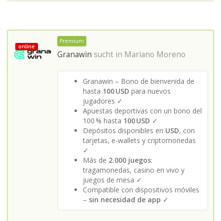
Premium
online
Granawin
sucht in
Mariano Moreno
Granawin – Bono de bienvenida de
hasta
100 USD
para nuevos
jugadores ✓
Apuestas deportivas con un bono del
100 % hasta
100 USD
✓
Depósitos disponibles en
USD
, con
tarjetas, e-wallets y criptomonedas
✓
Más de
2.000 juegos
:
tragamonedas, casino en vivo y
juegos de mesa ✓
Compatible con dispositivos móviles
–
sin necesidad de app
✓