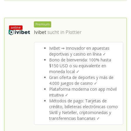
Premium
online
Ivibet
sucht in
Plottier
IviBet ⇒ Innovador en apuestas
deportivas y casino en línea ✓
Bono de bienvenida: 100% hasta
$150 USD o su equivalente en
moneda local ✓
Gran oferta de deportes y más de
4.000 juegos de casino ✓
Plataforma moderna con app móvil
intuitiva ✓
Métodos de pago: Tarjetas de
crédito, billeteras electrónicas como
Skrill y Neteller, criptomonedas y
transferencias bancarias ✓