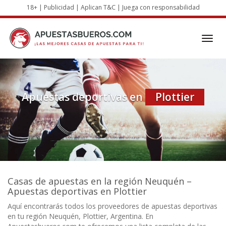
Skip
18+ | Publicidad | Aplican T&C | Juega con responsabilidad
to
main
content
Toggl
navig
Apuestas deportivas en
Plottier
Casas de apuestas en la región Neuquén –
Apuestas deportivas en Plottier
Aquí encontrarás todos los proveedores de apuestas deportivas
en tu región Neuquén, Plottier, Argentina. En