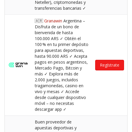
Neteller), criptomonedas y
transferencias bancarias ✓
🇦🇷
Granawin
Argentina –
Disfruta de un bono de
bienvenida de hasta
100.000 ARS ✓ Obtén el
100 % en tu primer depósito
para apuestas deportivas,
hasta 90.000 ARS ✓ Acepta
pagos en pesos argentinos,
Regístrate
Mercado Pago, Bitcoin y
más ✓ Explora más de
2.000 juegos, incluidos
tragamonedas, casino en
vivo y mesas ✓ Accede
desde cualquier dispositivo
móvil – no necesitas
descargar app ✓
Buen proveedor de
apuestas deportivas y