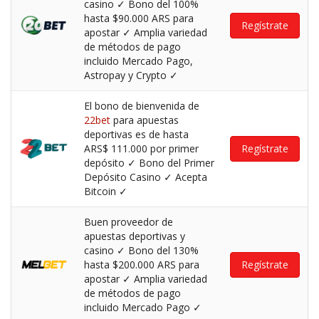
casino ✓ Bono del 100%
hasta $90.000 ARS para
Regístrate
apostar ✓ Amplia variedad
de métodos de pago
incluido Mercado Pago,
Astropay y Crypto ✓
El bono de bienvenida de
22bet
para apuestas
deportivas es de hasta
ARS$ 111.000 por primer
Regístrate
depósito ✓ Bono del Primer
Depósito Casino ✓ Acepta
Bitcoin ✓
Buen proveedor de
apuestas deportivas y
casino ✓ Bono del 130%
hasta $200.000 ARS para
Regístrate
apostar ✓ Amplia variedad
de métodos de pago
incluido Mercado Pago ✓