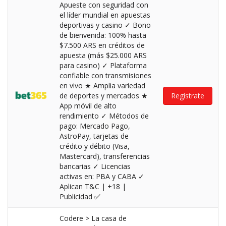
Apueste con seguridad con
el líder mundial en apuestas
deportivas y casino ✓ Bono
de bienvenida: 100% hasta
$7.500 ARS en créditos de
apuesta (más $25.000 ARS
para casino) ✓ Plataforma
confiable con transmisiones
en vivo ★ Amplia variedad
de deportes y mercados ★
Regístrate
App móvil de alto
rendimiento ✓ Métodos de
pago: Mercado Pago,
AstroPay, tarjetas de
crédito y débito (Visa,
Mastercard), transferencias
bancarias ✓ Licencias
activas en: PBA y CABA ✓
Aplican T&C | +18 |
Publicidad ✅
Codere > La casa de