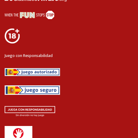
Juego con Responsabilidad