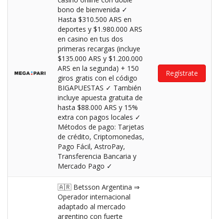
bono de bienvenida ✓
Hasta $310.500 ARS en
deportes y $1.980.000 ARS
en casino en tus dos
primeras recargas (incluye
$135.000 ARS y $1.200.000
ARS en la segunda) + 150
Regístrate
giros gratis con el código
BIGAPUESTAS ✓ También
incluye apuesta gratuita de
hasta $88.000 ARS y 15%
extra con pagos locales ✓
Métodos de pago: Tarjetas
de crédito, Criptomonedas,
Pago Fácil, AstroPay,
Transferencia Bancaria y
Mercado Pago ✓
🇦🇷 Betsson Argentina ⇒
Operador internacional
adaptado al mercado
argentino con fuerte