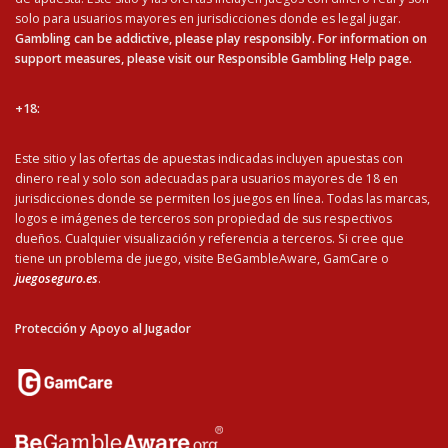
solo para usuarios mayores en jurisdicciones donde es legal jugar.
Gambling can be addictive, please play responsibly. For information on
support measures, please visit our Responsible Gambling Help page.
+18:
Este sitio y las ofertas de apuestas indicadas incluyen apuestas con
dinero real y solo son adecuadas para usuarios mayores de 18 en
jurisdicciones donde se permiten los juegos en línea. Todas las marcas,
logos e imágenes de terceros son propiedad de sus respectivos
dueños. Cualquier visualización y referencia a terceros. Si cree que
tiene un problema de juego, visite BeGambleAware, GamCare o
juegoseguro.es
.
Protección y Apoyo al Jugador