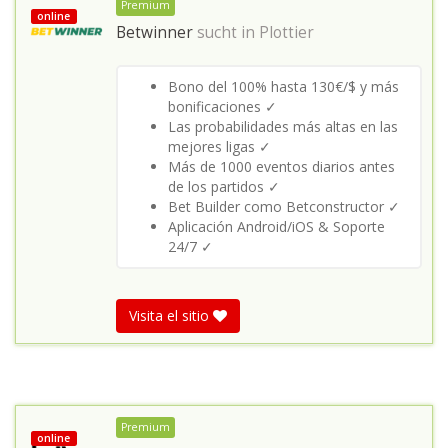
Premium
online
Betwinner
sucht in
Plottier
Bono del 100% hasta 130€/$ y más
bonificaciones ✓
Las probabilidades más altas en las
mejores ligas ✓
Más de 1000 eventos diarios antes
de los partidos ✓
Bet Builder como Betconstructor ✓
Aplicación Android/iOS & Soporte
24/7 ✓
Visita el sitio
Premium
online