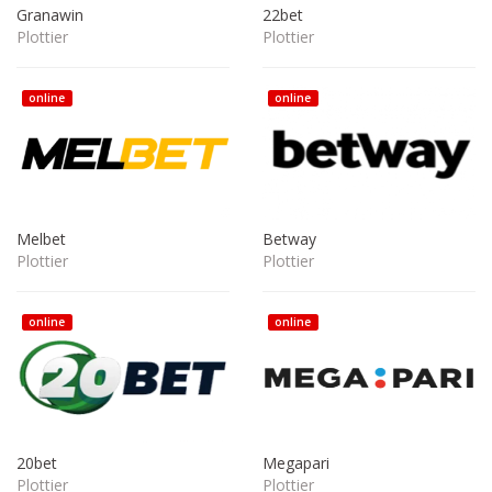
Granawin
22bet
Plottier
Plottier
online
online
Melbet
Betway
Plottier
Plottier
online
online
20bet
Megapari
Plottier
Plottier