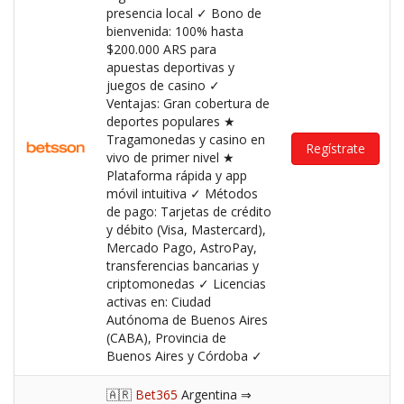
presencia local ✓ Bono de
bienvenida: 100% hasta
$200.000 ARS para
apuestas deportivas y
juegos de casino ✓
Ventajas: Gran cobertura de
deportes populares ★
Tragamonedas y casino en
Regístrate
vivo de primer nivel ★
Plataforma rápida y app
móvil intuitiva ✓ Métodos
de pago: Tarjetas de crédito
y débito (Visa, Mastercard),
Mercado Pago, AstroPay,
transferencias bancarias y
criptomonedas ✓ Licencias
activas en: Ciudad
Autónoma de Buenos Aires
(CABA), Provincia de
Buenos Aires y Córdoba ✓
🇦🇷
Bet365
Argentina ⇒