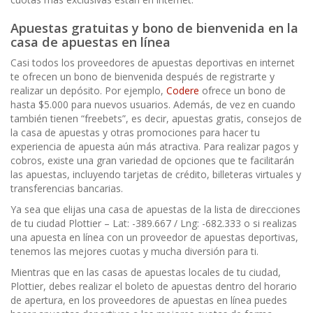
Apuestas gratuitas y bono de bienvenida en la
casa de apuestas en línea
Casi todos los proveedores de apuestas deportivas en internet
te ofrecen un bono de bienvenida después de registrarte y
realizar un depósito. Por ejemplo,
Codere
ofrece un bono de
hasta $5.000 para nuevos usuarios. Además, de vez en cuando
también tienen “freebets”, es decir, apuestas gratis, consejos de
la casa de apuestas y otras promociones para hacer tu
experiencia de apuesta aún más atractiva. Para realizar pagos y
cobros, existe una gran variedad de opciones que te facilitarán
las apuestas, incluyendo tarjetas de crédito, billeteras virtuales y
transferencias bancarias.
Ya sea que elijas una casa de apuestas de la lista de direcciones
de tu ciudad Plottier – Lat: -389.667 / Lng: -682.333 o si realizas
una apuesta en línea con un proveedor de apuestas deportivas,
tenemos las mejores cuotas y mucha diversión para ti.
Mientras que en las casas de apuestas locales de tu ciudad,
Plottier, debes realizar el boleto de apuestas dentro del horario
de apertura, en los proveedores de apuestas en línea puedes