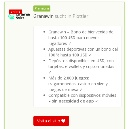
Premium
online
Granawin
sucht in
Plottier
Granawin – Bono de bienvenida de
hasta
100 USD
para nuevos
jugadores ✓
Apuestas deportivas con un bono del
100 % hasta
100 USD
✓
Depósitos disponibles en
USD
, con
tarjetas, e-wallets y criptomonedas
✓
Más de
2.000 juegos
:
tragamonedas, casino en vivo y
juegos de mesa ✓
Compatible con dispositivos móviles
–
sin necesidad de app
✓
Visita el sitio