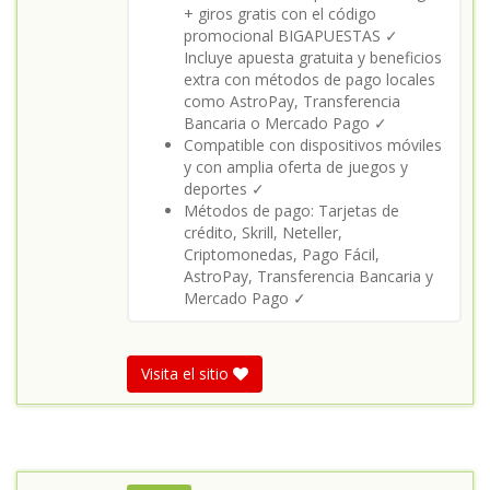
+ giros gratis con el código
promocional BIGAPUESTAS ✓
Incluye apuesta gratuita y beneficios
extra con métodos de pago locales
como AstroPay, Transferencia
Bancaria o Mercado Pago ✓
Compatible con dispositivos móviles
y con amplia oferta de juegos y
deportes ✓
Métodos de pago: Tarjetas de
crédito, Skrill, Neteller,
Criptomonedas, Pago Fácil,
AstroPay, Transferencia Bancaria y
Mercado Pago ✓
Visita el sitio