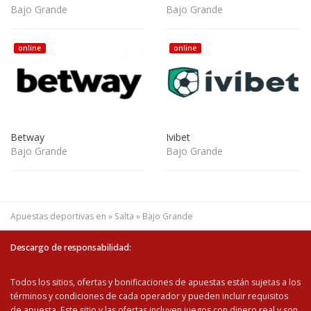
Bajo Grande
Bajo Grande
online
online
Betway
Ivibet
Bajo Grande
Bajo Grande
Apuestas deportivas en
»
Salta
»
Bajo Grande
Descargo de responsabilidad:
Todos los sitios, ofertas y bonificaciones de apuestas están sujetas a los
términos y condiciones de cada operador y pueden incluir requisitos
de apuesta. Este sitio y las ofertas incluyen juegos con dinero real y son