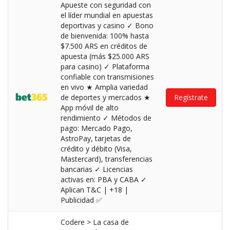
Apueste con seguridad con
el líder mundial en apuestas
deportivas y casino ✓ Bono
de bienvenida: 100% hasta
$7.500 ARS en créditos de
apuesta (más $25.000 ARS
para casino) ✓ Plataforma
confiable con transmisiones
en vivo ★ Amplia variedad
de deportes y mercados ★
Regístrate
App móvil de alto
rendimiento ✓ Métodos de
pago: Mercado Pago,
AstroPay, tarjetas de
crédito y débito (Visa,
Mastercard), transferencias
bancarias ✓ Licencias
activas en: PBA y CABA ✓
Aplican T&C | +18 |
Publicidad ✅
Codere > La casa de