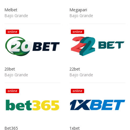
Melbet
Megapari
Bajo Grande
Bajo Grande
online
online
20bet
22bet
Bajo Grande
Bajo Grande
online
online
Bet365
1xbet