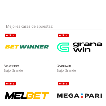
Mejores casas de apuestas:
online
online
Betwinner
Granawin
Bajo Grande
Bajo Grande
online
online