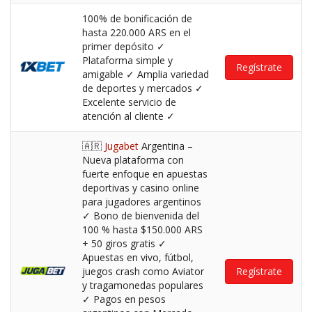
100% de bonificación de
hasta 220.000 ARS en el
primer depósito ✓
Plataforma simple y
Regístrate
amigable ✓ Amplia variedad
de deportes y mercados ✓
Excelente servicio de
atención al cliente ✓
🇦🇷
Jugabet
Argentina –
Nueva plataforma con
fuerte enfoque en apuestas
deportivas y casino online
para jugadores argentinos
✓ Bono de bienvenida del
100 % hasta $150.000 ARS
+ 50 giros gratis ✓
Apuestas en vivo, fútbol,
juegos crash como Aviator
Regístrate
y tragamonedas populares
✓ Pagos en pesos