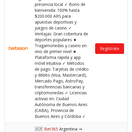
presencia local ✓ Bono de
bienvenida: 100% hasta
$200.000 ARS para
apuestas deportivas y
juegos de casino ✓
Ventajas: Gran cobertura de
deportes populares ★
Tragamonedas y casino en
Regístrate
vivo de primer nivel ★
Plataforma rápida y app
móvil intuitiva ✓ Métodos
de pago: Tarjetas de crédito
y débito (Visa, Mastercard),
Mercado Pago, AstroPay,
transferencias bancarias y
criptomonedas ✓ Licencias
activas en: Ciudad
Autónoma de Buenos Aires
(CABA), Provincia de
Buenos Aires y Córdoba ✓
🇦🇷
Bet365
Argentina ⇒