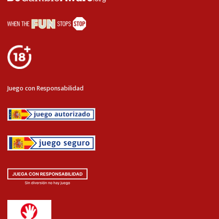
Juego con Responsabilidad