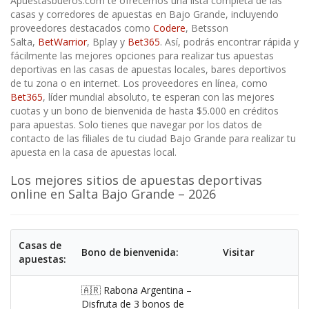
Apuestasbueros.com te ofrecemos una lista completa de las
casas y corredores de apuestas en Bajo Grande, incluyendo
proveedores destacados como
Codere
, Betsson
Salta,
BetWarrior
, Bplay y
Bet365
. Así, podrás encontrar rápida y
fácilmente las mejores opciones para realizar tus apuestas
deportivas en las casas de apuestas locales, bares deportivos
de tu zona o en internet. Los proveedores en línea, como
Bet365
, líder mundial absoluto, te esperan con las mejores
cuotas y un bono de bienvenida de hasta $5.000 en créditos
para apuestas. Solo tienes que navegar por los datos de
contacto de las filiales de tu ciudad Bajo Grande para realizar tu
apuesta en la casa de apuestas local.
Los mejores sitios de apuestas deportivas
online en Salta Bajo Grande – 2026
Casas de
Bono de bienvenida:
Visitar
apuestas:
🇦🇷 Rabona Argentina –
Disfruta de 3 bonos de