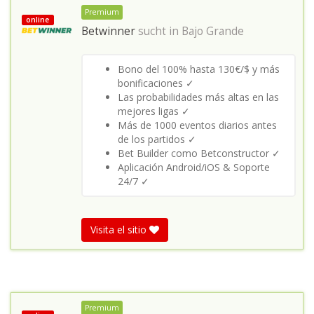
Premium
online
Betwinner
sucht in
Bajo Grande
Bono del 100% hasta 130€/$ y más
bonificaciones ✓
Las probabilidades más altas en las
mejores ligas ✓
Más de 1000 eventos diarios antes
de los partidos ✓
Bet Builder como Betconstructor ✓
Aplicación Android/iOS & Soporte
24/7 ✓
Visita el sitio
Premium