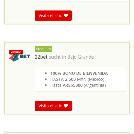
Visita el sitio
Premium
online
22bet
sucht in
Bajo Grande
100% BONO DE BIENVENIDA
HASTA
2,500
MXN (Mexico)
Hasta
ARS$5000
(Argentinia)
Visita el sitio