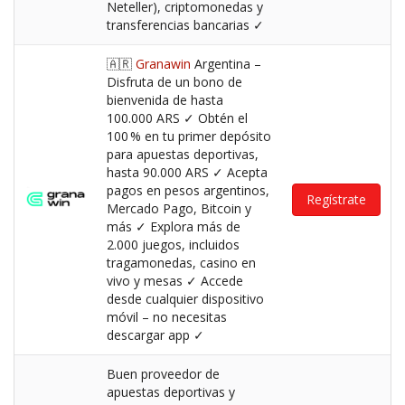
Neteller), criptomonedas y
transferencias bancarias ✓
🇦🇷
Granawin
Argentina –
Disfruta de un bono de
bienvenida de hasta
100.000 ARS ✓ Obtén el
100 % en tu primer depósito
para apuestas deportivas,
hasta 90.000 ARS ✓ Acepta
pagos en pesos argentinos,
Regístrate
Mercado Pago, Bitcoin y
más ✓ Explora más de
2.000 juegos, incluidos
tragamonedas, casino en
vivo y mesas ✓ Accede
desde cualquier dispositivo
móvil – no necesitas
descargar app ✓
Buen proveedor de
apuestas deportivas y