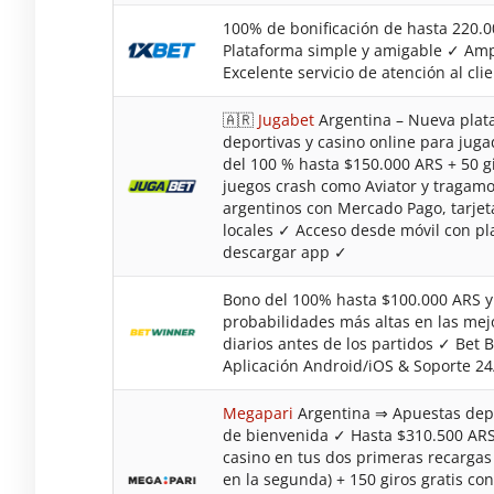
100% de bonificación de hasta 220.0
Plataforma simple y amigable ✓ Amp
Excelente servicio de atención al cli
🇦🇷
Jugabet
Argentina – Nueva plat
deportivas y casino online para jug
del 100 % hasta $150.000 ARS + 50 gi
juegos crash como Aviator y tragam
argentinos con Mercado Pago, tarjet
locales ✓ Acceso desde móvil con pl
descargar app ✓
Bono del 100% hasta $100.000 ARS y
probabilidades más altas en las mej
diarios antes de los partidos ✓ Bet
Aplicación Android/iOS & Soporte 24
Megapari
Argentina ⇒ Apuestas depo
de bienvenida ✓ Hasta $310.500 ARS
casino en tus dos primeras recargas
en la segunda) + 150 giros gratis c