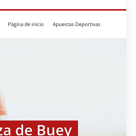
Página de inicio
Apuestas Deportivas
za de Buey