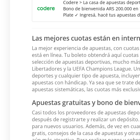
Codere > La casa de apuestas depor
Bono de bienvenida ARS 200.000 en f
Plate ✓ Ingresá, hacé tus apuestas d
Las mejores cuotas están en inter
La mejor experiencia de apuestas, con cuotas
está en línea. Tu boleto obtendrá aquí cuotas
selección de apuestas deportivas, mucho más
Libertadores y la UEFA Champions League. Una
deportes y cualquier tipo de apuesta, incluy
apuestas con hándicap. Ya sea que se trate d
apuestas sistemáticas, las cuotas más exclusi
Apuestas gratuitas y bono de bienv
Casi todos los proveedores de apuestas depor
después de registrarte y realizar un depósito
para nuevos usuarios. Además, de vez en cuan
gratis, consejos de la casa de apuestas y otr