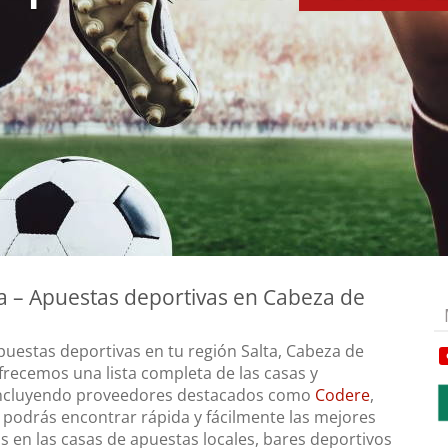
ta – Apuestas deportivas en Cabeza de
uestas deportivas en tu región Salta, Cabeza de
recemos una lista completa de las casas y
 incluyendo proveedores destacados como
Codere
,
í, podrás encontrar rápida y fácilmente las mejores
s en las casas de apuestas locales, bares deportivos