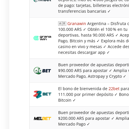
de pago: tarjetas, billeteras electrón
transferencias bancarias ✓
🇦🇷
Granawin
Argentina – Disfruta 
100.000 ARS ✓ Obtén el 100 % en tu
deportivas, hasta 90.000 ARS ✓ Ace
Pago, Bitcoin y más ✓ Explora más d
casino en vivo y mesas ✓ Accede des
necesitas descargar app ✓
Buen proveedor de apuestas deporti
$90.000 ARS para apostar ✓ Amplia 
Mercado Pago, Astropay y Crypto ✓
El bono de bienvenida de
22bet
para
111.000 por primer depósito ✓ Bono
Bitcoin ✓
Buen proveedor de apuestas deporti
$200.000 ARS para apostar ✓ Amplia
Mercado Pago ✓