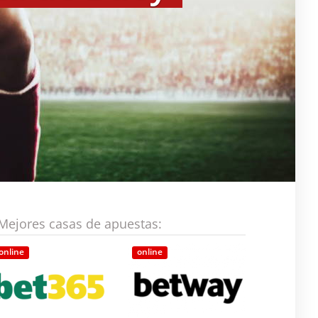
Mejores casas de apuestas:
online
online