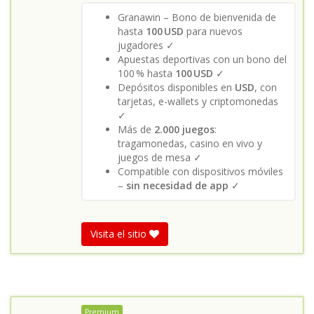
Granawin – Bono de bienvenida de
hasta
100 USD
para nuevos
jugadores ✓
Apuestas deportivas con un bono del
100 % hasta
100 USD
✓
Depósitos disponibles en
USD
, con
tarjetas, e-wallets y criptomonedas
✓
Más de
2.000 juegos
:
tragamonedas, casino en vivo y
juegos de mesa ✓
Compatible con dispositivos móviles
–
sin necesidad de app
✓
Visita el sitio
Premium