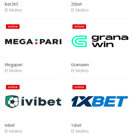
Bet365
20bet
El Molino
El Molino
online
online
Megapari
Granawin
El Molino
El Molino
online
online
Ivibet
1xbet
El Molino
El Molino