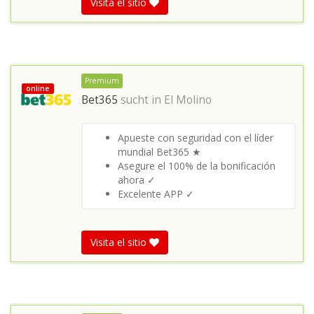
Visita el sitio
Premium
online
Bet365
sucht in
El Molino
Apueste con seguridad con el líder
mundial Bet365 ★
Asegure el 100% de la bonificación
ahora ✓
Excelente APP ✓
Visita el sitio