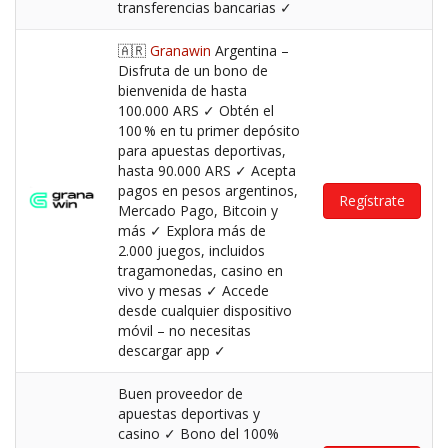
transferencias bancarias ✓
🇦🇷
Granawin
Argentina –
Disfruta de un bono de
bienvenida de hasta
100.000 ARS ✓ Obtén el
100 % en tu primer depósito
para apuestas deportivas,
hasta 90.000 ARS ✓ Acepta
pagos en pesos argentinos,
Regístrate
Mercado Pago, Bitcoin y
más ✓ Explora más de
2.000 juegos, incluidos
tragamonedas, casino en
vivo y mesas ✓ Accede
desde cualquier dispositivo
móvil – no necesitas
descargar app ✓
Buen proveedor de
apuestas deportivas y
casino ✓ Bono del 100%