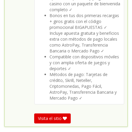
casino con un paquete de bienvenida
completo ✓
Bonos en tus dos primeras recargas
+ giros gratis con el código
promocional BIGAPUESTAS ✓
Incluye apuesta gratuita y beneficios
extra con métodos de pago locales
como AstroPay, Transferencia
Bancaria o Mercado Pago ✓
Compatible con dispositivos móviles
y con amplia oferta de juegos y
deportes ✓
Métodos de pago: Tarjetas de
crédito, Skrill, Neteller,
Criptomonedas, Pago Fácil,
AstroPay, Transferencia Bancaria y
Mercado Pago ✓
Visita el sitio