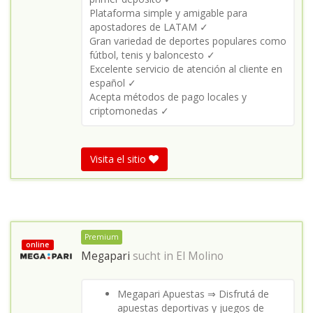
Plataforma simple y amigable para
apostadores de LATAM ✓
Gran variedad de deportes populares como
fútbol, tenis y baloncesto ✓
Excelente servicio de atención al cliente en
español ✓
Acepta métodos de pago locales y
criptomonedas ✓
Visita el sitio
Premium
online
Megapari
sucht in
El Molino
Megapari Apuestas ⇒ Disfrutá de
apuestas deportivas y juegos de