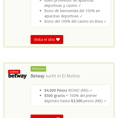
Buen proveedor de apuestas
deportivas y casino ✓
Bono de bienvenida del 100% en
apuestas deportivas ✓
Bono del 100% del casino en línea ✓
Visita el sitio
Premium
online
Betway
sucht in
El Molino
$4,000 Pesos
BONO (MX) ✓
$500 gratis
+ 100% del primer
depósito hasta
$3,500
pesos (MX) ✓