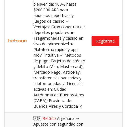
bienvenida: 100% hasta
$200.000 ARS para
apuestas deportivas y
juegos de casino ✓
Ventajas: Gran cobertura de
deportes populares ★
Tragamonedas y casino en
Regístrate
vivo de primer nivel ★
Plataforma rápida y app
móvil intuitiva ✓ Métodos
de pago: Tarjetas de crédito
y débito (Visa, Mastercard),
Mercado Pago, AstroPay,
transferencias bancarias y
criptomonedas ✓ Licencias
activas en: Ciudad
Autónoma de Buenos Aires
(CABA), Provincia de
Buenos Aires y Córdoba ✓
🇦🇷
Bet365
Argentina ⇒
Apueste con seguridad con