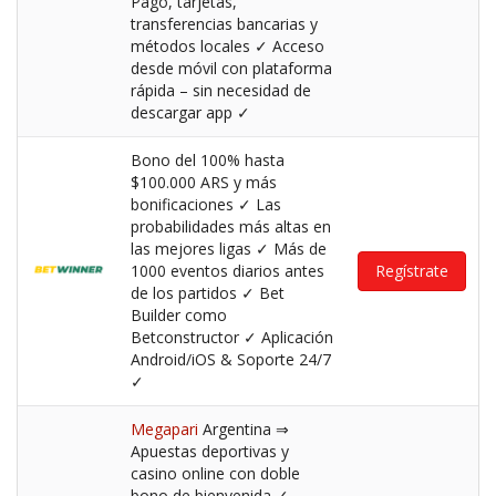
Pago, tarjetas,
transferencias bancarias y
métodos locales ✓ Acceso
desde móvil con plataforma
rápida – sin necesidad de
descargar app ✓
Bono del 100% hasta
$100.000 ARS y más
bonificaciones ✓ Las
probabilidades más altas en
las mejores ligas ✓ Más de
1000 eventos diarios antes
Regístrate
de los partidos ✓ Bet
Builder como
Betconstructor ✓ Aplicación
Android/iOS & Soporte 24/7
✓
Megapari
Argentina ⇒
Apuestas deportivas y
casino online con doble
bono de bienvenida ✓