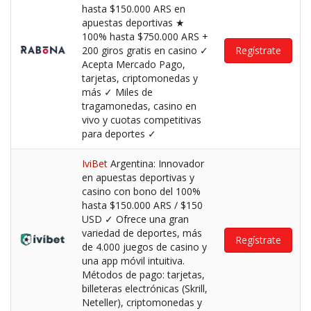
hasta $150.000 ARS en
apuestas deportivas ★
100% hasta $750.000 ARS +
200 giros gratis en casino ✓
Regístrate
Acepta Mercado Pago,
tarjetas, criptomonedas y
más ✓ Miles de
tragamonedas, casino en
vivo y cuotas competitivas
para deportes ✓
IviBet
Argentina: Innovador
en apuestas deportivas y
casino con bono del 100%
hasta $150.000 ARS / $150
USD ✓ Ofrece una gran
variedad de deportes, más
Regístrate
de 4.000 juegos de casino y
una app móvil intuitiva.
Métodos de pago: tarjetas,
billeteras electrónicas (Skrill,
Neteller), criptomonedas y