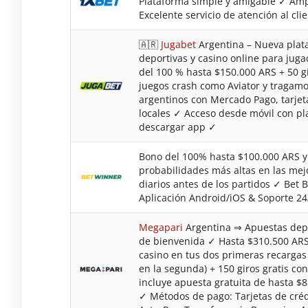
Plataforma simple y amigable ✓ Amp
Excelente servicio de atención al cli
🇦🇷
Jugabet
Argentina – Nueva plat
deportivas y casino online para jug
del 100 % hasta $150.000 ARS + 50 gi
juegos crash como Aviator y tragam
argentinos con Mercado Pago, tarjet
locales ✓ Acceso desde móvil con pl
descargar app ✓
Bono del 100% hasta $100.000 ARS y
probabilidades más altas en las mej
diarios antes de los partidos ✓ Bet
Aplicación Android/iOS & Soporte 24
Megapari
Argentina ⇒ Apuestas depo
de bienvenida ✓ Hasta $310.500 ARS
casino en tus dos primeras recargas
en la segunda) + 150 giros gratis c
incluye apuesta gratuita de hasta $
✓ Métodos de pago: Tarjetas de créd