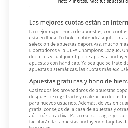
Plate ✓ Ingresá, hacé tus apuestas d
Las mejores cuotas están en inter
La mejor experiencia de apuestas, con cuotas
está en línea. Tu boleto obtendrá aquí cuotas
selección de apuestas deportivas, mucho más
Libertadores y la UEFA Champions League. Una
deportes y cualquier tipo de apuesta, incluy
apuestas con hándicap. Ya sea que se trate d
apuestas sistemáticas, las cuotas más exclusi
Apuestas gratuitas y bono de bienv
Casi todos los proveedores de apuestas depor
después de registrarte y realizar un depósito
para nuevos usuarios. Además, de vez en cuan
gratis, consejos de la casa de apuestas y otr
aún más atractiva. Para realizar pagos y cobr
facilitarán las apuestas, incluyendo tarjetas de