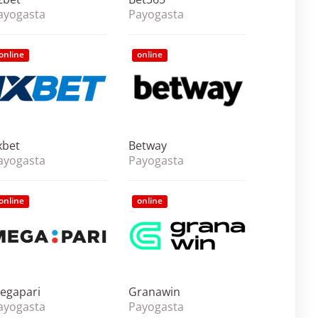
ayogasta
Payogasta
online
online
xbet
Betway
ayogasta
Payogasta
online
online
egapari
Granawin
ayogasta
Payogasta