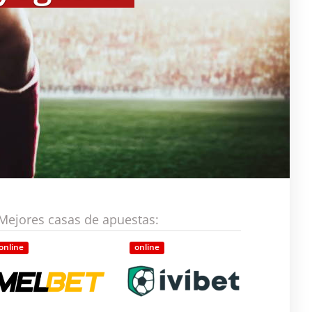
Mejores casas de apuestas:
online
online