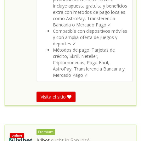
Incluye apuesta gratuita y beneficios
extra con métodos de pago locales
como AstroPay, Transferencia
Bancaria o Mercado Pago ✓
Compatible con dispositivos móviles
y con amplia oferta de juegos y
deportes ✓
Métodos de pago: Tarjetas de
crédito, Skrill, Neteller,
Criptomonedas, Pago Fácil,
AstroPay, Transferencia Bancaria y
Mercado Pago ✓
Visita el sitio
Premium
online
Ivibet
sucht in
San José