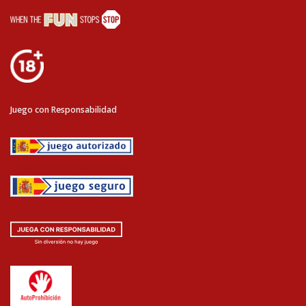
Juego con Responsabilidad