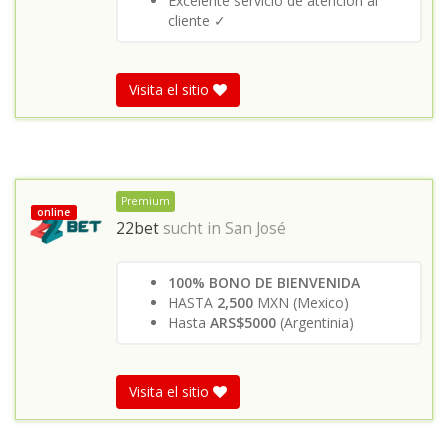
Excelente servicio de atención al
cliente ✓
Visita el sitio
Premium
online
22bet
sucht in
San José
100% BONO DE BIENVENIDA
HASTA
2,500
MXN (Mexico)
Hasta
ARS$5000
(Argentinia)
Visita el sitio