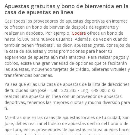
Apuestas gratuitas y bono de bienvenida en la
casa de apuestas en línea
Casi todos los proveedores de apuestas deportivas en internet
te ofrecen un bono de bienvenida después de registrarte y
realizar un depósito. Por ejemplo,
Codere
ofrece un bono de
hasta $5.000 para nuevos usuarios. Además, de vez en cuando
también tienen “freebets”, es decir, apuestas gratis, consejos de
la casa de apuestas y otras promociones para hacer tu
experiencia de apuesta aún más atractiva. Para realizar pagos y
cobros, existe una gran variedad de opciones que te facilitarán
las apuestas, incluyendo tarjetas de crédito, billeteras virtuales y
transferencias bancarias.
Ya sea que elijas una casa de apuestas de la lista de direcciones
de tu ciudad San José – Lat: -223.333 / Lng: -648.000 o si
realizas una apuesta en línea con un proveedor de apuestas
deportivas, tenemos las mejores cuotas y mucha diversión para
ti.
Mientras que en las casas de apuestas locales de tu ciudad, San
José, debes realizar el boleto de apuestas dentro del horario de
apertura, en los proveedores de apuestas en línea puedes hacer