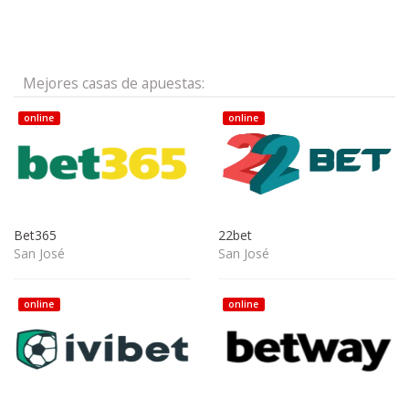
Mejores casas de apuestas:
online
online
Bet365
22bet
San José
San José
online
online