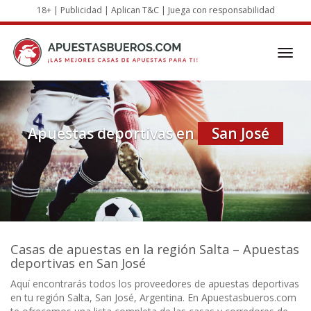
Skip
18+ | Publicidad | Aplican T&C | Juega con responsabilidad
to
main
content
Toggl
navig
Apuestas deportivas en
San José
Casas de apuestas en la región Salta – Apuestas
deportivas en San José
Aquí encontrarás todos los proveedores de apuestas deportivas
en tu región Salta, San José, Argentina. En Apuestasbueros.com