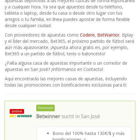
apuestas deportivas a las mejores cuotas de forma espontánea
y a cualquier hora. Ya sea que apuestes desde tu teléfono,
tableta o laptop, desde tu casa o desde otro lugar con tus
amigos o tu familia, en línea puedes apostar de forma flexible
desde cualquier ciudad.
Con proveedores de apuestas como
Codere
,
BetWarrior
, Bplay
y el líder del mercado, Bet365, el próximo partido de fútbol será
aún más apasionante. ¡Apuesta ahora gratis en, por ejemplo,
Bet365 a un partido de fútbol, tenis o baloncesto!
¿Falta alguna casa de apuestas importante o un corredor de
apuestas en San José? ¡Infórmanos en Contacto!
Aquí encontrarás las mejores casas de apuestas, incluyendo
todas las promociones con bonificaciones exclusivas para ti:
Premium
online
Betwinner
sucht in
San José
Bono del 100% hasta 130€/$ y más
bonificaciones ✓