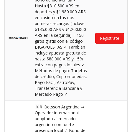
Hasta $310.500 ARS en
deportes y $1.980.000 ARS
en casino en tus dos
primeras recargas (incluye
$135.000 ARS y $1.200.000
ARS en la segunda) + 150
Regístrate
giros gratis con el código
BIGAPUESTAS ✓ También
incluye apuesta gratuita de
hasta $88.000 ARS y 15%
extra con pagos locales ✓
Métodos de pago: Tarjetas
de crédito, Criptomonedas,
Pago Fácil, AstroPay,
Transferencia Bancaria y
Mercado Pago ✓
🇦🇷 Betsson Argentina ⇒
Operador internacional
adaptado al mercado
argentino con fuerte
presencia local ✓ Bono de