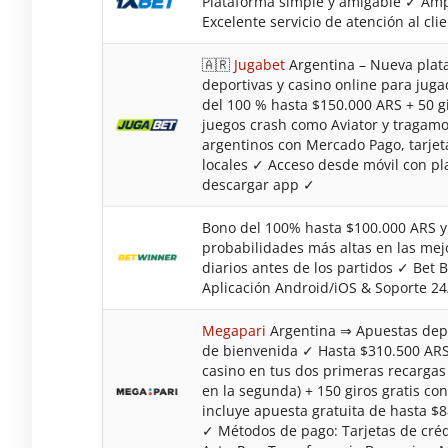
Plataforma simple y amigable ✓ Amp
Excelente servicio de atención al cli
🇦🇷
Jugabet
Argentina – Nueva plat
deportivas y casino online para jug
del 100 % hasta $150.000 ARS + 50 gi
juegos crash como Aviator y tragam
argentinos con Mercado Pago, tarjet
locales ✓ Acceso desde móvil con pl
descargar app ✓
Bono del 100% hasta $100.000 ARS y
probabilidades más altas en las mej
diarios antes de los partidos ✓ Bet
Aplicación Android/iOS & Soporte 24
Megapari
Argentina ⇒ Apuestas depo
de bienvenida ✓ Hasta $310.500 ARS
casino en tus dos primeras recargas
en la segunda) + 150 giros gratis c
incluye apuesta gratuita de hasta $
✓ Métodos de pago: Tarjetas de créd