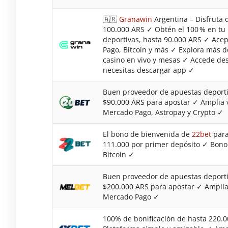
🇦🇷
Granawin
Argentina – Disfruta 
100.000 ARS ✓ Obtén el 100 % en tu
deportivas, hasta 90.000 ARS ✓ Ace
Pago, Bitcoin y más ✓ Explora más d
casino en vivo y mesas ✓ Accede des
necesitas descargar app ✓
Buen proveedor de apuestas deporti
$90.000 ARS para apostar ✓ Amplia 
Mercado Pago, Astropay y Crypto ✓
El bono de bienvenida de
22bet
para
111.000 por primer depósito ✓ Bono
Bitcoin ✓
Buen proveedor de apuestas deporti
$200.000 ARS para apostar ✓ Amplia
Mercado Pago ✓
100% de bonificación de hasta 220.0