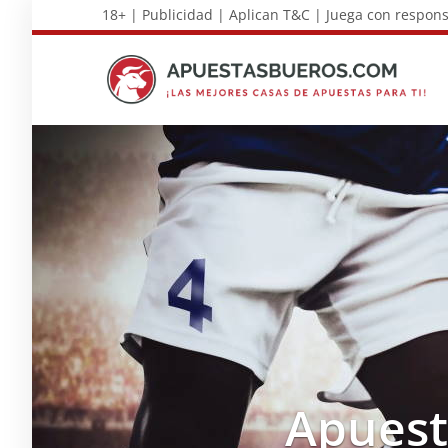
Skip
18+ | Publicidad | Aplican T&C | Juega con respon
to
main
content
Apuest