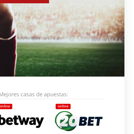
Mejores casas de apuestas:
online
online