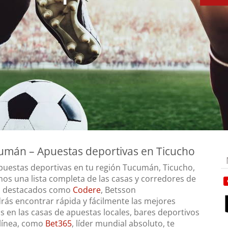
cumán – Apuestas deportivas en Ticucho
puestas deportivas en tu región Tucumán, Ticucho,
s una lista completa de las casas y corredores de
es destacados como
Codere
, Betsson
odrás encontrar rápida y fácilmente las mejores
s en las casas de apuestas locales, bares deportivos
 línea, como
Bet365
, líder mundial absoluto, te