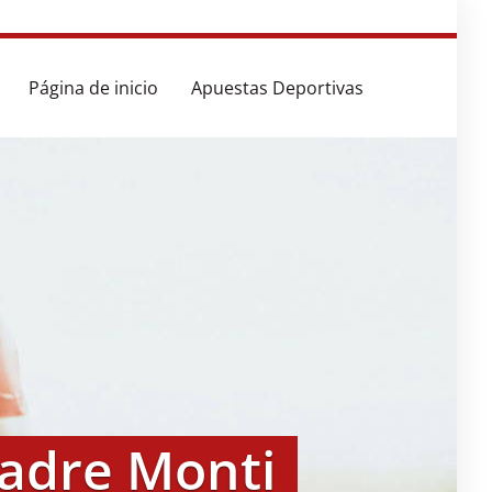
Página de inicio
Apuestas Deportivas
Padre Monti