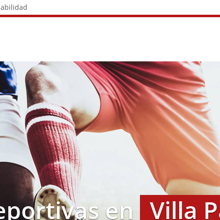
sabilidad
eportivas en
Villa 