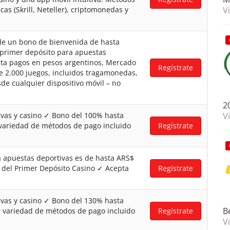
icas (Skrill, Neteller), criptomonedas y
V
de un bono de bienvenida de hasta
 primer depósito para apuestas
pta pagos en pesos argentinos, Mercado
Regístrate
e 2.000 juegos, incluidos tragamonedas,
de cualquier dispositivo móvil – no
2
vas y casino ✓ Bono del 100% hasta
V
variedad de métodos de pago incluido
Regístrate
 apuestas deportivas es de hasta ARS$
 del Primer Depósito Casino ✓ Acepta
Regístrate
vas y casino ✓ Bono del 130% hasta
B
 variedad de métodos de pago incluido
Regístrate
V