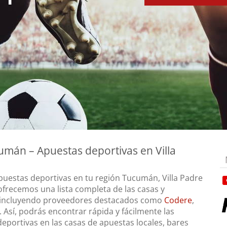
umán – Apuestas deportivas en Villa
uestas deportivas en tu región Tucumán, Villa Padre
frecemos una lista completa de las casas y
i, incluyendo proveedores destacados como
Codere
,
. Así, podrás encontrar rápida y fácilmente las
eportivas en las casas de apuestas locales, bares