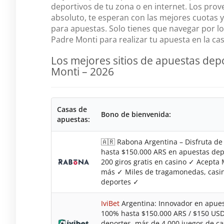
deportivos de tu zona o en internet. Los pro
absoluto, te esperan con las mejores cuotas 
para apuestas. Solo tienes que navegar por los 
Padre Monti para realizar tu apuesta en la cas
Los mejores sitios de apuestas dep
Monti – 2026
Casas de
Bono de bienvenida:
apuestas:
🇦🇷 Rabona Argentina – Disfruta d
hasta $150.000 ARS en apuestas dep
200 giros gratis en casino ✓ Acepta
más ✓ Miles de tragamonedas, casino
deportes ✓
IviBet
Argentina: Innovador en apues
100% hasta $150.000 ARS / $150 USD
deportes, más de 4.000 juegos de ca