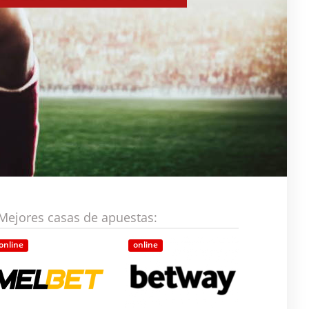
Mejores casas de apuestas:
online
online