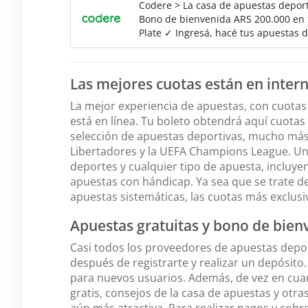
Codere > La casa de apuestas depor
Bono de bienvenida ARS 200.000 en f
Plate ✓ Ingresá, hacé tus apuestas d
Las mejores cuotas están en inter
La mejor experiencia de apuestas, con cuotas
está en línea. Tu boleto obtendrá aquí cuotas
selección de apuestas deportivas, mucho más
Libertadores y la UEFA Champions League. Una
deportes y cualquier tipo de apuesta, incluy
apuestas con hándicap. Ya sea que se trate d
apuestas sistemáticas, las cuotas más exclusi
Apuestas gratuitas y bono de bienv
Casi todos los proveedores de apuestas depor
después de registrarte y realizar un depósito
para nuevos usuarios. Además, de vez en cuan
gratis, consejos de la casa de apuestas y otr