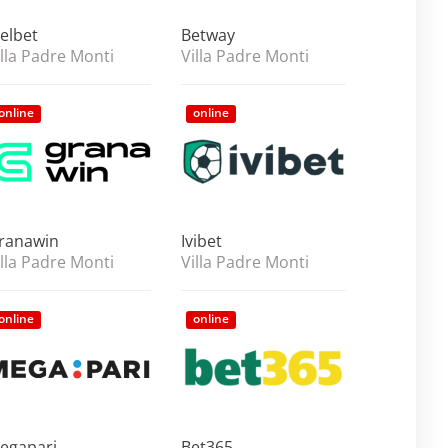
elbet
Betway
illa Padre Monti
Villa Padre Monti
online
online
ranawin
Ivibet
illa Padre Monti
Villa Padre Monti
online
online
egapari
Bet365